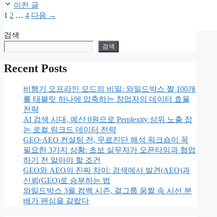
고
이전 글
리
페
페
페
1
2
…
4
다음
→
이
이
이
지
검색
지
지
검색
Recent Posts
비행기 오프라인 모드의 비밀: 와일드박스 짤 100개
를 태블릿 하나에 압축하는 창업자의 데이터 효율
전략
AI 검색 시대, 예산 0원으로 Perplexity 상위 노출 잡
는 로컬 링크드 데이터 전략
GEO·AEO 컨설팅 전, 무료진단 해석 워크숍이 꼭
필요한 3가지 상황: 초보 실무자가 오픈타임과 협업
하기 전 알아야 할 조건
GEO와 AEO의 진짜 차이: 검색에서 발견(AEO)과
신뢰(GEO)로 승부하는 법
와일드박스 3월 컴백 시즌, 걸그룹 움짤 속 시선 분
배가 팬심을 갈랐다