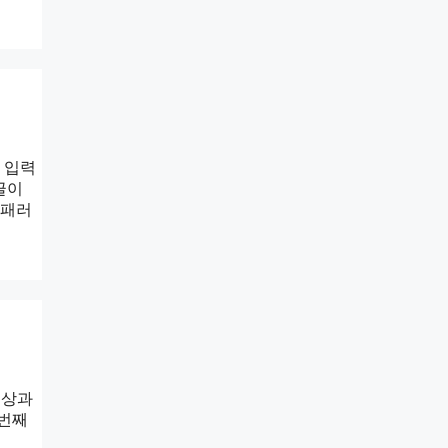
 입력
글이
의 패러
예상과
 번째