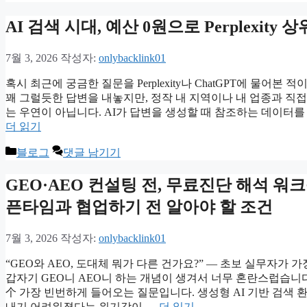
테
고
AI 검색 시대, 예산 0원으로 Perplexit
리
7월 3, 2026
작성자:
onlybacklink01
혹시 최근에 궁금한 질문을 Perplexity나 ChatGPT에 물어본
꽤 그럴듯한 답변을 내놓지만, 정작 내 지역이나 내 업종과 직접
는 우연이 아닙니다. AI가 답변을 생성할 때 참조하는 데이터를 
더 읽기
카
블로그
댓글 남기기
테
고
GEO·AEO 컨설팅 전, 무료진단 해석 워
리
픈타임과 협업하기 전 알아야 할 조건
7월 3, 2026
작성자:
onlybacklink01
“GEO와 AEO, 도대체 뭐가 다른 건가요?” — 초보 실무자가 
갑자기 GEO니 AEO니 하는 개념이 생겨서 너무 혼란스럽습니
个 가장 빈번하게 들어오는 질문입니다. 생성형 AI 기반 검색
내기 어려워졌다는 위기감이 …
더 읽기