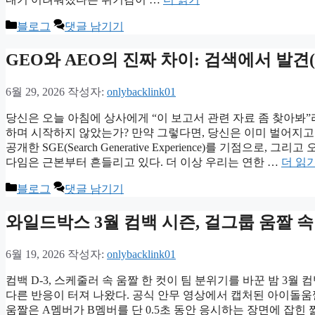
카
블로그
댓글 남기기
테
고
GEO와 AEO의 진짜 차이: 검색에서 발견(
리
6월 29, 2026
작성자:
onlybacklink01
당신은 오늘 아침에 상사에게 “이 보고서 관련 자료 좀 찾아봐”
하며 시작하지 않았는가? 만약 그렇다면, 당신은 이미 벌어지고 
공개한 SGE(Search Generative Experience)를 기점
다임은 근본부터 흔들리고 있다. 더 이상 우리는 연한 …
더 읽
카
블로그
댓글 남기기
테
고
와일드박스 3월 컴백 시즌, 걸그룹 움짤 
리
6월 19, 2026
작성자:
onlybacklink01
컴백 D-3, 스케줄러 속 움짤 한 컷이 팀 분위기를 바꾼 밤 3
다른 반응이 터져 나왔다. 공식 안무 영상에서 캡처된 아이돌움짤
움짤은 A멤버가 B멤버를 단 0.5초 동안 응시하는 장면에 잡힌