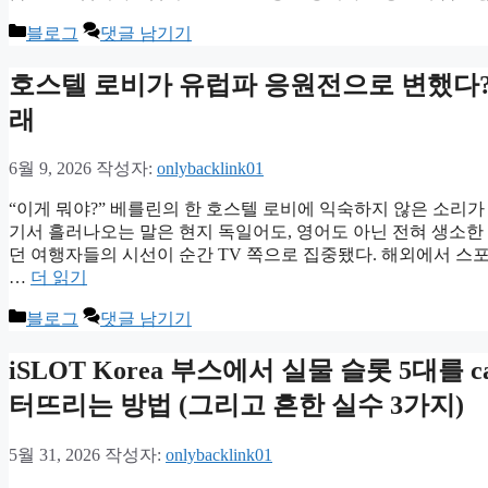
카
블로그
댓글 남기기
테
고
호스텔 로비가 유럽파 응원전으로 변했다?
리
래
6월 9, 2026
작성자:
onlybacklink01
“이게 뭐야?” 베를린의 한 호스텔 로비에 익숙하지 않은 소리가
기서 흘러나오는 말은 현지 독일어도, 영어도 아닌 전혀 생소한 
던 여행자들의 시선이 순간 TV 쪽으로 집중됐다. 해외에서 스포
…
더 읽기
카
블로그
댓글 남기기
테
고
iSLOT Korea 부스에서 실물 슬롯 5대를 
리
터뜨리는 방법 (그리고 흔한 실수 3가지)
5월 31, 2026
작성자:
onlybacklink01