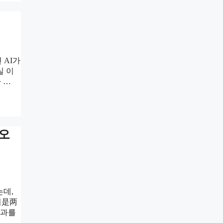
 AI가
실 이
 …
 오
는데,
이是两
성과를