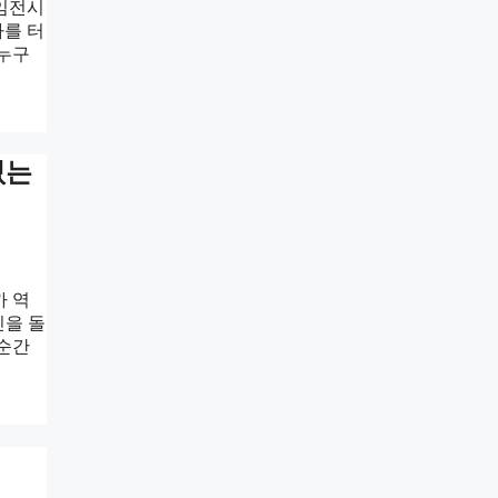
게임전시
가를 터
 누구
없는
까 역
인을 돌
 순간