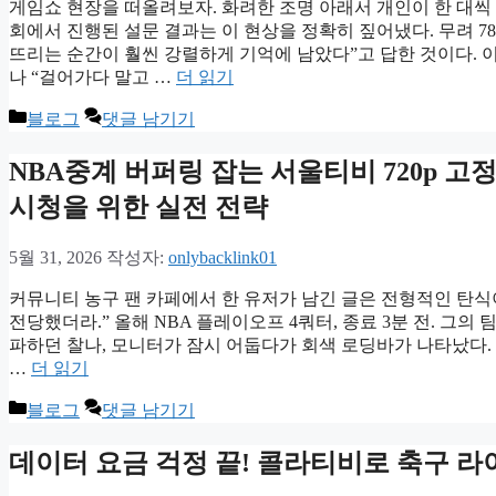
게임쇼 현장을 떠올려보자. 화려한 조명 아래서 개인이 한 대씩 
회에서 진행된 설문 결과는 이 현상을 정확히 짚어냈다. 무려 7
뜨리는 순간이 훨씬 강렬하게 기억에 남았다”고 답한 것이다. 
나 “걸어가다 말고 …
더 읽기
카
블로그
댓글 남기기
테
고
NBA중계 버퍼링 잡는 서울티비 720p 
리
시청을 위한 실전 전략
5월 31, 2026
작성자:
onlybacklink01
커뮤니티 농구 팬 카페에서 한 유저가 남긴 글은 전형적인 탄식이
전당했더라.” 올해 NBA 플레이오프 4쿼터, 종료 3분 전. 그
파하던 찰나, 모니터가 잠시 어둡다가 회색 로딩바가 나타났다. 
…
더 읽기
카
블로그
댓글 남기기
테
고
데이터 요금 걱정 끝! 콜라티비로 축구 
리