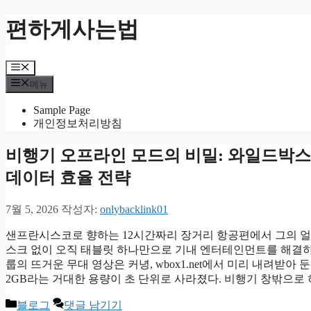
컨
편하게사는법
텐
츠
로
메
건
뉴
메뉴
너
뛰
Sample Page
기
개인정보처리방침
비행기 오프라인 모드의 비밀: 와일드박스
데이터 효율 전략
7월 5, 2026
작성자:
onlybacklink01
샌프란시스코로 향하는 12시간짜리 장거리 항공편에서 그의 얼
스크 없이 오직 태블릿 하나만으로 기내 엔터테인먼트를 해결하
룹의 뜨거운 무대 영상은 커녕, wbox1.net에서 미리 내려받
2GB라는 거대한 용량이 초 단위로 사라졌다. 비행기 창밖으로
카
블로그
댓글 남기기