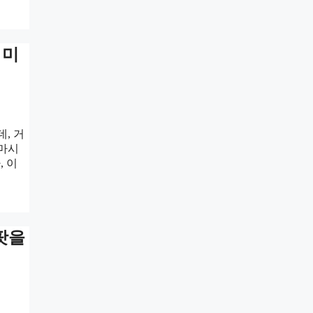
 미
, 거
 마시
, 이
잭팟을