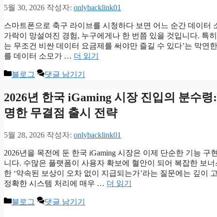
5월 30, 2026
작성자:
onlybacklink01
스마트폰으로 축구 라이브를 시청하다 보면 어느 순간 데이터 소
가락이 망설여진 경험, 누구에게나 한 번쯤 있을 것입니다. 특
는 무조건 비싼 데이터 요금제를 써야만 즐길 수 있다’는 막연
를 데이터 소모가 …
더 읽기
카
블로그
댓글 남기기
테
고
2026년 한국 iGaming 시장 진입의 분수령:
리
명한 무결점 출시 전략
5월 28, 2026
작성자:
onlybacklink01
2026년을 목전에 둔 한국 iGaming 시장은 이제 단순한 기
니다. 수많은 플랫폼이 사용자 확보에 혈안이 되어 복잡한 보너
한 ‘약속된 보상이 오차 없이 지급되는가’라는 질문에는 깊이 
정확한 시스템 처리에 매우 …
더 읽기
카
블로그
댓글 남기기
테