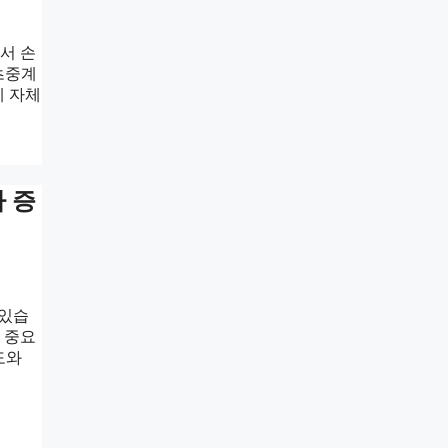
서 손
츠중계
계 자체
가 증
 있습
 중요
도와