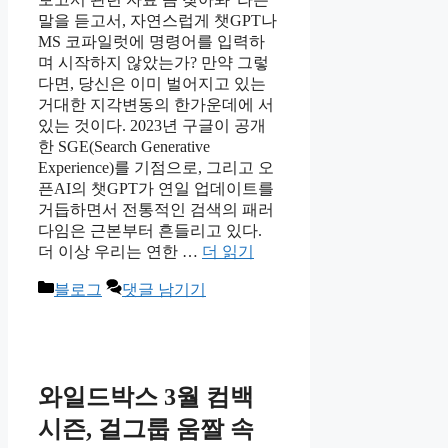
말을 듣고서, 자연스럽게 챗GPT나
MS 코파일럿에 명령어를 입력하
며 시작하지 않았는가? 만약 그렇
다면, 당신은 이미 벌어지고 있는
거대한 지각변동의 한가운데에 서
있는 것이다. 2023년 구글이 공개
한 SGE(Search Generative
Experience)를 기점으로, 그리고 오
픈AI의 챗GPT가 연일 업데이트를
거듭하면서 전통적인 검색의 패러
다임은 근본부터 흔들리고 있다.
더 이상 우리는 연한 …
더 읽기
카
블로그
댓글 남기기
테
고
리
와일드박스 3월 컴백
시즌, 걸그룹 움짤 속