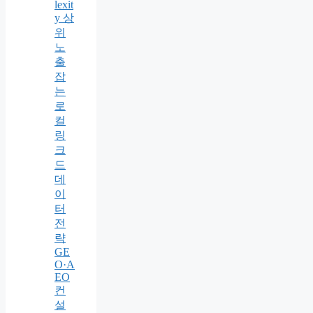
lexit
y 상
위
노
출
잡
는
로
컬
링
크
드
데
이
터
전
략
GE
O·A
EO
컨
설