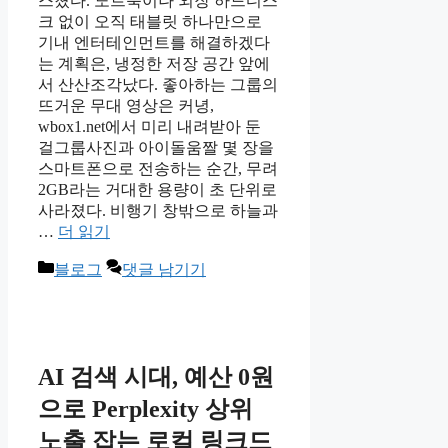
스쳤다. 노트북이나 외장 하드디스
크 없이 오직 태블릿 하나만으로
기내 엔터테인먼트를 해결하겠다
는 계획은, 냉정한 저장 공간 앞에
서 산산조각났다. 좋아하는 그룹의
뜨거운 무대 영상은 커녕,
wbox1.net에서 미리 내려받아 둔
걸그룹사진과 아이돌움짤 몇 장을
스마트폰으로 전송하는 순간, 무려
2GB라는 거대한 용량이 초 단위로
사라졌다. 비행기 창밖으로 하늘과
…
더 읽기
카
블로그
댓글 남기기
테
고
리
AI 검색 시대, 예산 0원
으로 Perplexity 상위
노출 잡는 로컬 링크드