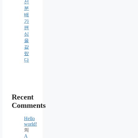
선
분
배
가
팬
심
을
갈
랐
다
Recent
Comments
Hello
world!
의
A