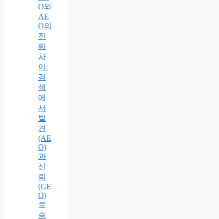
O와
AE
O의
진
짜
차
이:
검
색
에
서
발
견
(AE
O)
과
신
뢰
(GE
O)
로
승