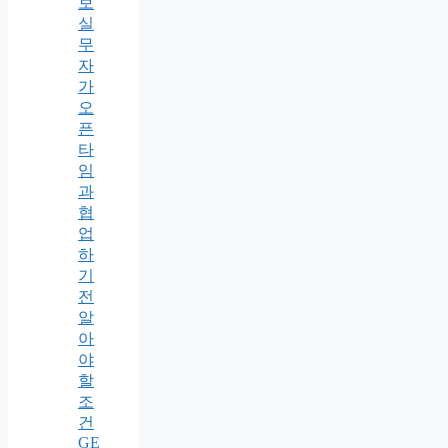
보
실
무
자
가
오
픈
타
임
과
협
업
하
기
전
알
아
야
할
조
건
GE