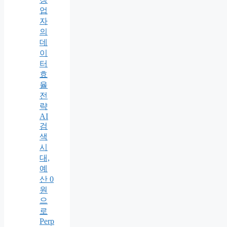
업
자
의
데
이
터
효
율
전
략
AI
검
색
시
대,
예
산 0
원
으
로
Perp