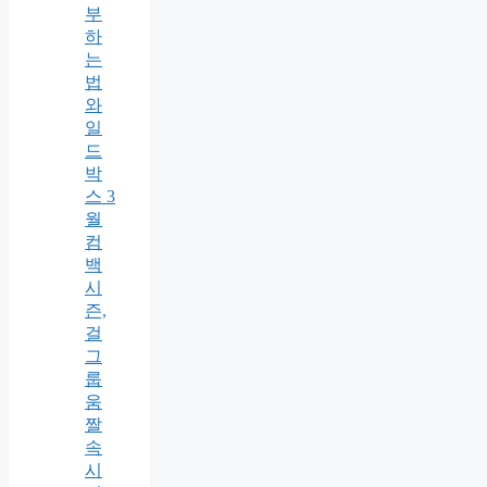
부
하
는
법
와
일
드
박
스 3
월
컴
백
시
즌,
걸
그
룹
움
짤
속
시