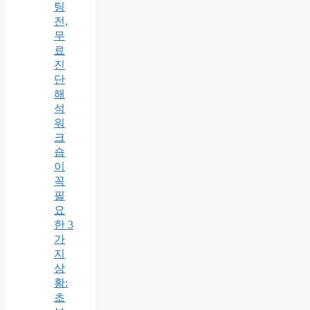
팅
전,
무
료
진
단
해
석
워
크
숍
이
꼭
필
요
한 3
가
지
상
황:
초