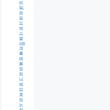
비
밀:
와
일
드
박
스
짤
100
개
를
태
블
릿
하
나
에
압
축
하
는
창