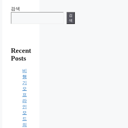
검색
검
색
Recent
Posts
비
행
기
오
프
라
인
모
드
의