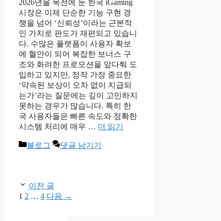
2026년을 목전에 둔 한국 iGaming
시장은 이제 단순한 기능 구현 경
쟁을 넘어 ‘신뢰성’이라는 근본적
인 가치로 판도가 재편되고 있습니
다. 수많은 플랫폼이 사용자 확보
에 혈안이 되어 복잡한 보너스 구
조와 화려한 프로모션을 앞다퉈 도
입하고 있지만, 정작 가장 중요한
‘약속된 보상이 오차 없이 지급되
는가’라는 질문에는 깊이 고민하지
못하는 경우가 많습니다. 특히 한
국 사용자들은 빠른 속도와 정확한
시스템 처리에 매우 …
더 읽기
카
블로그
댓글 남기기
테
고
리
이전 글
페
페
페
1
2
…
4
다음
→
이
이
이
지
지
지