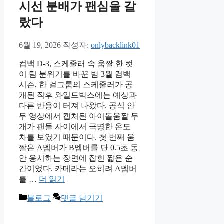
시선 분배가 팬심을 갈
랐다
6월 19, 2026
작성자:
onlybacklink01
컴백 D-3, 스케줄러 속 움짤 한 컷
이 팀 분위기를 바꾼 밤 3월 컴백
시즌, 한 걸그룹의 스케줄러가 공
개된 직후 와일드박스에는 예상과
다른 반응이 터져 나왔다. 공식 안
무 영상에서 캡처된 아이돌움짤 두
개가 팬들 사이에서 극명한 온도
차를 보였기 때문이다. 첫 번째 움
짤은 A멤버가 B멤버를 단 0.5초 동
안 응시하는 장면에 잡힌 짧은 순
간이었다. 카메라는 오히려 A멤버
를 …
더 읽기
카
블로그
댓글 남기기
테
고