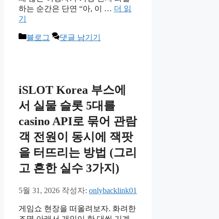
하는 순간은 단연 “아, 이 …
더 읽
기
카
블로그
댓글 남기기
테
고
리
iSLOT Korea 부스에
서 실물 슬롯 5대를
casino API로 묶어 관람
객 전원이 동시에 잭팟
을 터뜨리는 방법 (그리
고 흔한 실수 3가지)
5월 31, 2026
작성자:
onlybacklink01
게임쇼 현장을 떠올려보자. 화려한
조명 아래서 개인이 한 대씩 기계