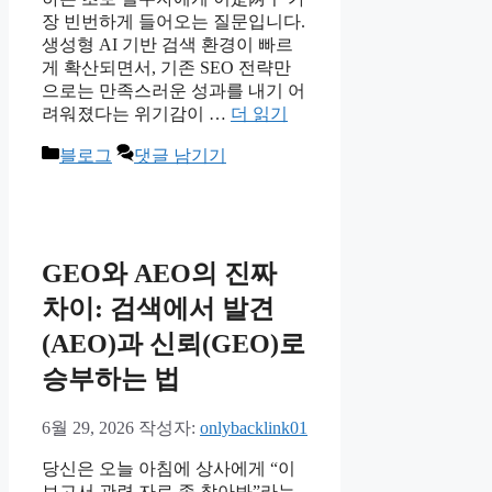
장 빈번하게 들어오는 질문입니다.
생성형 AI 기반 검색 환경이 빠르
게 확산되면서, 기존 SEO 전략만
으로는 만족스러운 성과를 내기 어
려워졌다는 위기감이 …
더 읽기
카
블로그
댓글 남기기
테
고
리
GEO와 AEO의 진짜
차이: 검색에서 발견
(AEO)과 신뢰(GEO)로
승부하는 법
6월 29, 2026
작성자:
onlybacklink01
당신은 오늘 아침에 상사에게 “이
보고서 관련 자료 좀 찾아봐”라는