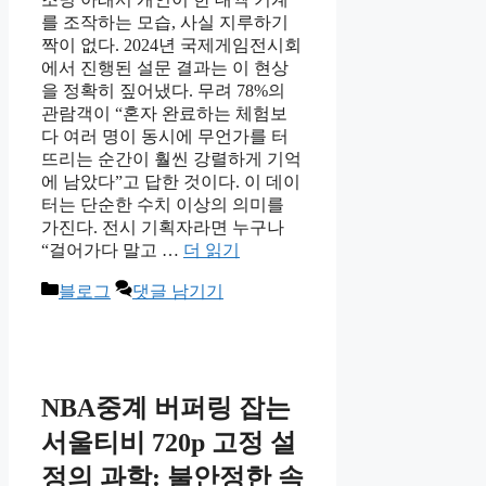
를 조작하는 모습, 사실 지루하기
짝이 없다. 2024년 국제게임전시회
에서 진행된 설문 결과는 이 현상
을 정확히 짚어냈다. 무려 78%의
관람객이 “혼자 완료하는 체험보
다 여러 명이 동시에 무언가를 터
뜨리는 순간이 훨씬 강렬하게 기억
에 남았다”고 답한 것이다. 이 데이
터는 단순한 수치 이상의 의미를
가진다. 전시 기획자라면 누구나
“걸어가다 말고 …
더 읽기
카
블로그
댓글 남기기
테
고
리
NBA중계 버퍼링 잡는
서울티비 720p 고정 설
정의 과학: 불안정한 속