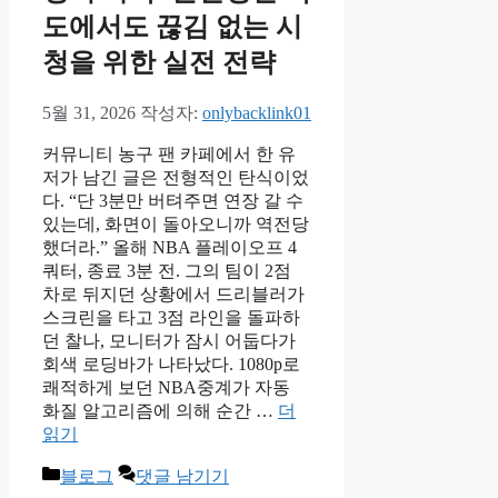
도에서도 끊김 없는 시
청을 위한 실전 전략
5월 31, 2026
작성자:
onlybacklink01
커뮤니티 농구 팬 카페에서 한 유
저가 남긴 글은 전형적인 탄식이었
다. “단 3분만 버텨주면 연장 갈 수
있는데, 화면이 돌아오니까 역전당
했더라.” 올해 NBA 플레이오프 4
쿼터, 종료 3분 전. 그의 팀이 2점
차로 뒤지던 상황에서 드리블러가
스크린을 타고 3점 라인을 돌파하
던 찰나, 모니터가 잠시 어둡다가
회색 로딩바가 나타났다. 1080p로
쾌적하게 보던 NBA중계가 자동
화질 알고리즘에 의해 순간 …
더
읽기
카
블로그
댓글 남기기
테