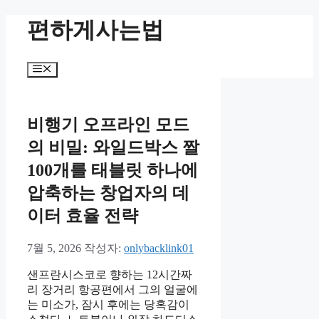
컨
편하게사는법
텐
츠
로
메
건
뉴
너
뛰
비행기 오프라인 모드
기
의 비밀: 와일드박스 짤
100개를 태블릿 하나에
압축하는 창업자의 데
이터 효율 전략
7월 5, 2026
작성자:
onlybacklink01
샌프란시스코로 향하는 12시간짜
리 장거리 항공편에서 그의 얼굴에
는 미소가, 잠시 후에는 당혹감이