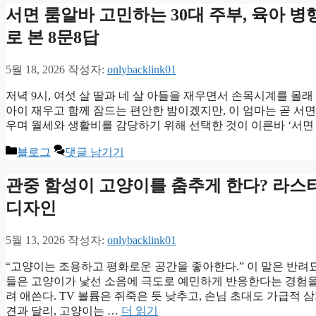
고
서면 룸알바 고민하는 30대 주부, 육아 
리
로 본 8문8답
5월 18, 2026
작성자:
onlybacklink01
저녁 9시, 여섯 살 딸과 네 살 아들을 재우면서 손목시계를 
아이 재우고 함께 잠드는 편안한 밤이겠지만, 이 엄마는 곧 서면 
우며 월세와 생활비를 감당하기 위해 선택한 것이 이른바 ‘서면 
카
블로그
댓글 남기기
테
고
관중 함성이 고양이를 춤추게 한다? 라스
리
디자인
5월 13, 2026
작성자:
onlybacklink01
“고양이는 조용하고 평화로운 공간을 좋아한다.” 이 말은 반려
들은 고양이가 낯선 소음에 극도로 예민하게 반응한다는 경험을
려 애쓴다. TV 볼륨은 쥐죽은 듯 낮추고, 손님 초대도 가급적
견과 달리, 고양이는 …
더 읽기