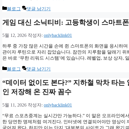
카
블로그
댓글 남기기
테
고
게임 대신 소닉티비: 고등학생이 스마트폰
리
5월 12, 2026
작성자:
onlybacklink01
하루 중 가장 많은 시간을 손에 쥔 스마트폰의 화면을 응시하며
관이자 루틴으로 자리 잡았습니다. 잠깐의 지루함을 달래기 위해 
은 바로 ‘무한 리워드 시스템’에 있습니다. 레벨업, 보상 상자,
카
블로그
댓글 남기기
테
고
“데이터 없이도 본다?” 지하철 막차 타
리
인 저장해 온 진짜 꼼수
5월 11, 2026
작성자:
onlybacklink01
“무료 스포츠중계는 실시간만 가능하다.” 이 말은 오프라인에서
한 당연한 명제처럼 여겨진다. 인터넷에 연결되어야만 영상이 
굳어져 왔다. 하지만 이는 단지 ‘대부분의 사이트가 그래 왔기