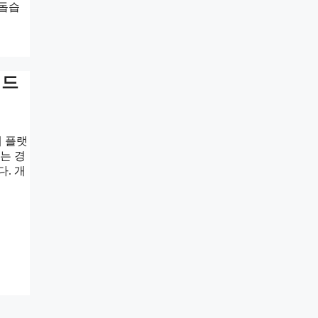
 돕습
이드
래 플랫
는 경
. 개