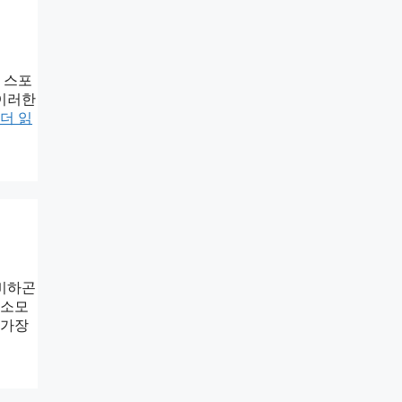
 스포
 이러한
더 읽
허비하곤
주소모
 가장