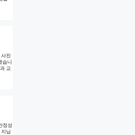
 사진
말했습니
과 교
불안정성
 지닙