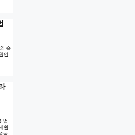
법
의 습
 원인
라
을 법
 세월
관념을