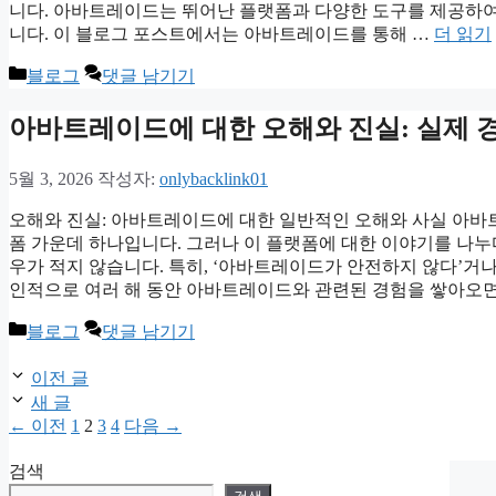
니다. 아바트레이드는 뛰어난 플랫폼과 다양한 도구를 제공하여
니다. 이 블로그 포스트에서는 아바트레이드를 통해 …
더 읽기
카
블로그
댓글 남기기
테
고
아바트레이드에 대한 오해와 진실: 실제 
리
5월 3, 2026
작성자:
onlybacklink01
오해와 진실: 아바트레이드에 대한 일반적인 오해와 사실 아바트레
폼 가운데 하나입니다. 그러나 이 플랫폼에 대한 이야기를 나누
우가 적지 않습니다. 특히, ‘아바트레이드가 안전하지 않다’거나
인적으로 여러 해 동안 아바트레이드와 관련된 경험을 쌓아오면
카
블로그
댓글 남기기
테
고
이전 글
리
새 글
페
페
페
페
←
이전
1
2
3
4
다음
→
이
이
이
이
검색
지
지
지
지