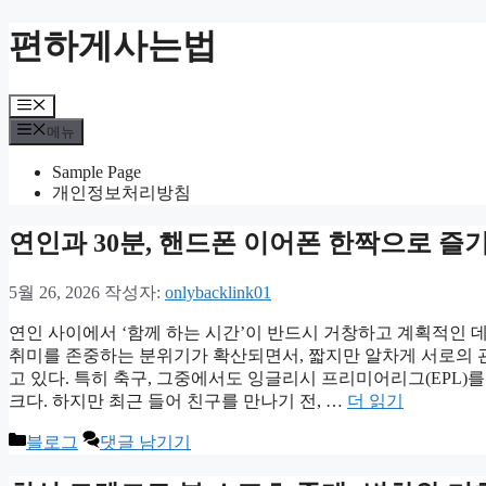
컨
편하게사는법
텐
츠
로
메
건
뉴
메뉴
너
뛰
Sample Page
기
개인정보처리방침
연인과 30분, 핸드폰 이어폰 한짝으로 즐기
5월 26, 2026
작성자:
onlybacklink01
연인 사이에서 ‘함께 하는 시간’이 반드시 거창하고 계획적인 
취미를 존중하는 분위기가 확산되면서, 짧지만 알차게 서로의 관심사
고 있다. 특히 축구, 그중에서도 잉글리시 프리미어리그(EPL)
크다. 하지만 최근 들어 친구를 만나기 전, …
더 읽기
카
블로그
댓글 남기기
테
고