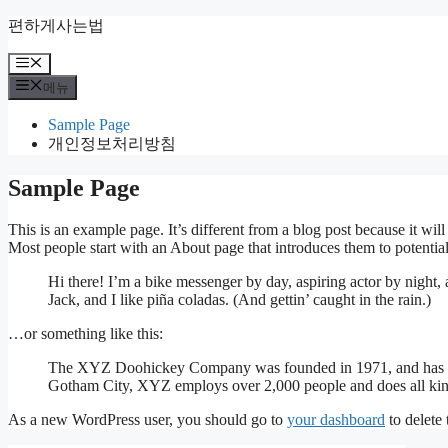
컨
편하게사는법
텐
메
츠
뉴
로
메뉴
건
Sample Page
너
개인정보처리방침
뛰
기
Sample Page
This is an example page. It’s different from a blog post because it wil
Most people start with an About page that introduces them to potential s
Hi there! I’m a bike messenger by day, aspiring actor by night,
Jack, and I like piña coladas. (And gettin’ caught in the rain.)
…or something like this:
The XYZ Doohickey Company was founded in 1971, and has been
Gotham City, XYZ employs over 2,000 people and does all ki
As a new WordPress user, you should go to
your dashboard
to delete