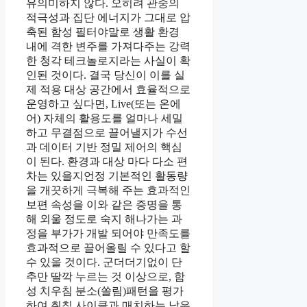
유의미하지 않다. 오히려 관중의
적극성과 집단 에너지가 그대로 압
축된 함성 필터야말로 생활 환경
내에 격한 변주를 가져다주는 강력
한 청각 테크놀로지라는 사실이 확
인된 것이다. 결국 당신이 이를 실
제 적용 대상 공간에서 효율적으로
운영하고 싶다면, Live(또는 온에
어) 자체의 활용도를 얼마나 세밀
하고 무결점으로 끌어낼지가 수선
과 데이터 기반 정밀 제어의 핵심
이 된다. 환경과 대상 마다 다소 편
차는 있을지언정 기본적인 활동량
을 개끗하게 극복해 주는 효과적인
보편 속성을 이와 같은 증명을 통
해 외울 정도로 숙지 해나가는 과
정을 부가가 개발 되어야 만족도를
효과적으로 끌어올릴 수 있다고 할
수 있을 것이다. 군더더기없이 단
추만 딸깍 누르는 것 이상으로, 함
성 치우침 분소(쏠림)패턴을 평가
하여 취침 사이클과 매치하는 낮은