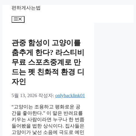
컨
편하게사는법
텐
메
츠
뉴
로
건
너
관중 함성이 고양이를
뛰
춤추게 한다? 라스티비
기
무료 스포츠중계로 만
드는 펫 친화적 환경 디
자인
5월 13, 2026
작성자:
onlybacklink01
“고양이는 조용하고 평화로운 공
간을 좋아한다.” 이 말은 반려묘를
키우는 사람이라면 누구나 한 번쯤
들어봤을 법한 상식이다. 집사들은
고양이가 낯선 소음에 극도로 예민