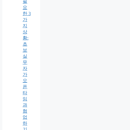
필
요
한 3
가
지
상
황:
초
보
실
무
자
가
오
픈
타
임
과
협
업
하
기