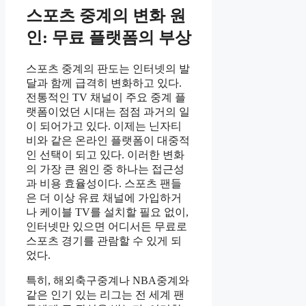
스포츠 중계의 변화 원
인: 무료 플랫폼의 부상
스포츠 중계의 판도는 인터넷의 발
달과 함께 급격히 변화하고 있다.
전통적인 TV 채널이 주요 중계 플
랫폼이었던 시대는 점점 과거의 일
이 되어가고 있다. 이제는 닌자티
비와 같은 온라인 플랫폼이 대중적
인 선택이 되고 있다. 이러한 변화
의 가장 큰 원인 중 하나는 접근성
과 비용 효율성이다. 스포츠 팬들
은 더 이상 유료 채널에 가입하거
나 케이블 TV를 설치할 필요 없이,
인터넷만 있으면 어디서든 무료로
스포츠 경기를 관람할 수 있게 되
었다.
특히, 해외축구중계나 NBA중계와
같은 인기 있는 리그는 전 세계 팬