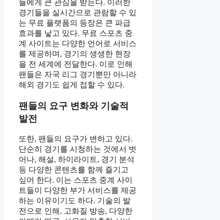
들에게 큰 관심을 받는다. 이러한
경기들을 실시간으로 관람할 수 있
는 무료 플랫폼의 등장은 큰 파급
효과를 낳고 있다. 무료 스포츠 중
계 사이트는 다양한 언어로 서비스
를 제공하며, 경기의 생생한 현장
을 전 세계에 전달한다. 이로 인해
팬들은 자국 리그 경기뿐만 아니라
해외 경기도 쉽게 접할 수 있다.
팬들의 요구 변화와 기술적
발전
또한, 팬들의 요구가 변하고 있다.
단순히 경기를 시청하는 것에서 벗
어나, 해설, 하이라이트, 경기 분석
등 다양한 콘텐츠를 함께 즐기고
싶어 한다. 이는 스포츠 중계 사이
트들이 다양한 부가 서비스를 제공
하는 이유이기도 하다. 기술의 발
전으로 인해, 고화질 방송, 다양한