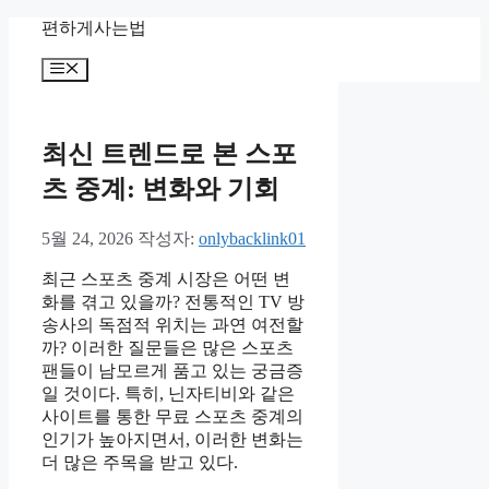
컨
편하게사는법
텐
메
츠
뉴
로
건
너
최신 트렌드로 본 스포
뛰
츠 중계: 변화와 기회
기
5월 24, 2026
작성자:
onlybacklink01
최근 스포츠 중계 시장은 어떤 변
화를 겪고 있을까? 전통적인 TV 방
송사의 독점적 위치는 과연 여전할
까? 이러한 질문들은 많은 스포츠
팬들이 남모르게 품고 있는 궁금증
일 것이다. 특히, 닌자티비와 같은
사이트를 통한 무료 스포츠 중계의
인기가 높아지면서, 이러한 변화는
더 많은 주목을 받고 있다.