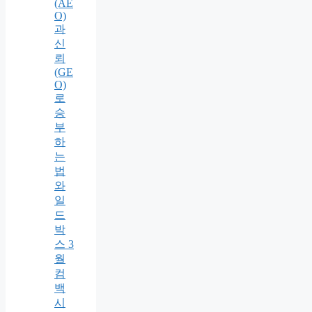
(AE
O)
과
신
뢰
(GE
O)
로
승
부
하
는
법
와
일
드
박
스 3
월
컴
백
시