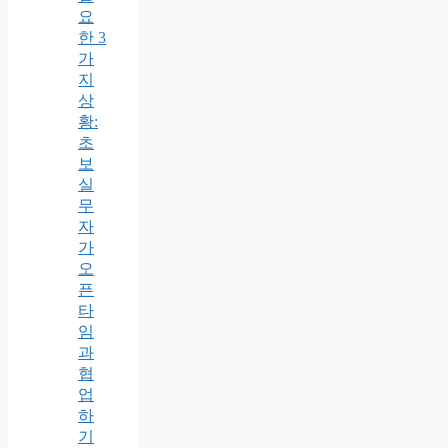
요
한 3
가
지
상
황:
초
보
실
무
자
가
오
픈
타
임
과
협
업
하
기