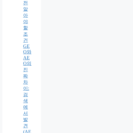
전
알
아
야
할
조
건
GE
O와
AE
O의
진
짜
차
이:
검
색
에
서
발
견
(AE