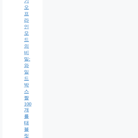
기
오
프
라
인
모
드
의
비
밀:
와
일
드
박
스
짤
100
개
를
태
블
릿