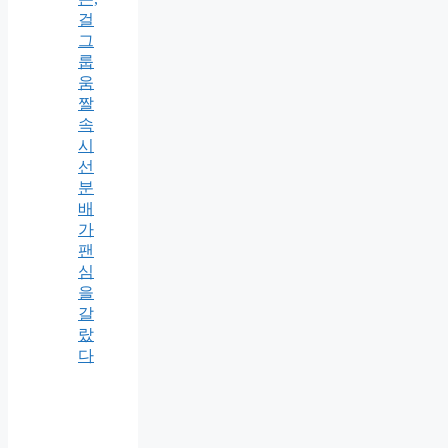
걸
그
룹
움
짤
속
시
선
분
배
가
팬
심
을
갈
랐
다