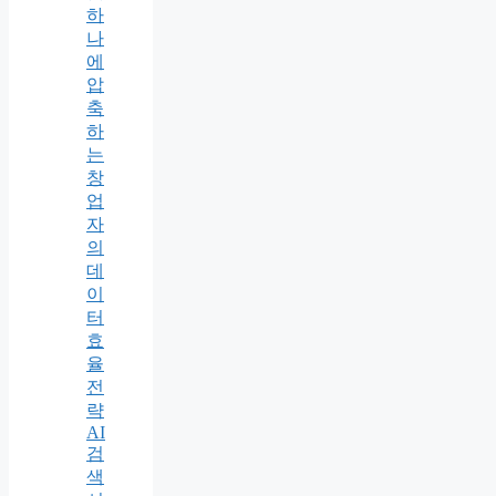
하
나
에
압
축
하
는
창
업
자
의
데
이
터
효
율
전
략
AI
검
색