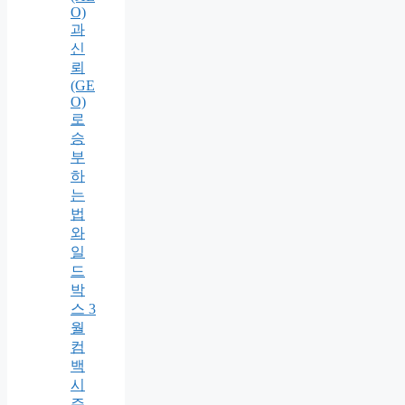
O)
과
신
뢰
(GE
O)
로
승
부
하
는
법
와
일
드
박
스 3
월
컴
백
시
즌,