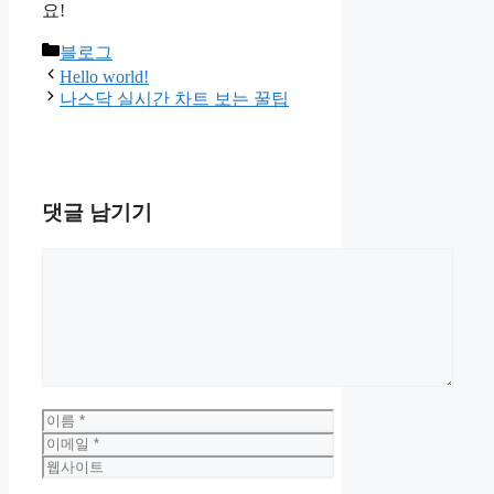
요!
카
블로그
테
Hello world!
고
나스닥 실시간 차트 보는 꿀팁
리
댓글 남기기
댓
글
이
름
이
메
웹
일
사