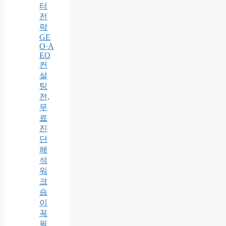
터
전
략
GE
O·A
EO
컨
설
팅
전,
무
료
진
단
해
석
워
크
숍
이
꼭
필