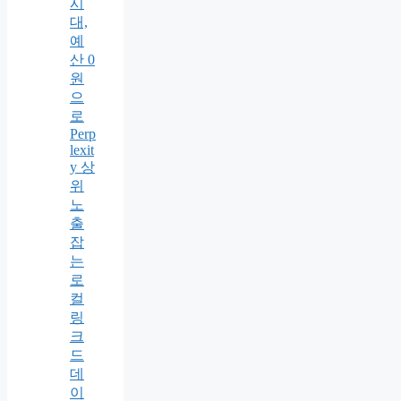
시
대,
예
산 0
원
으
로
Perp
lexit
y 상
위
노
출
잡
는
로
컬
링
크
드
데
이